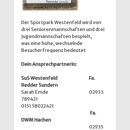
Der Sportpark Westenfeld wird von
drei Seniorenmannschaften und drei
Jugendmannschaften bespielt,
was eine hohe, wechselnde
Besucherfrequenz bedeutet
Dein Ansprechpartnerin:
SuS Westenfeld
Fa.
Redder Sundern
Sarah Emde 02933
789421
0151 58022421
Fa.
DWM Hachen
02935