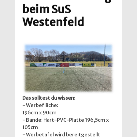
beim SuS
Westenfeld
Das solltest du wissen:
- Werbefläche:
196cm x 90cm
- Bande: Hart-PVC-Platte 196,5cm x
105cm
- Werbetafel wird bereitgestellt