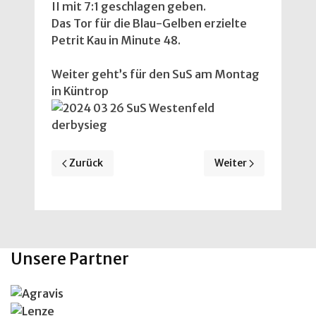
II mit 7:1 geschlagen geben.
Das Tor für die Blau-Gelben erzielte
Petrit Kau in Minute 48.
Weiter geht’s für den SuS am Montag
in Küntrop
Vorheriger Beitrag: 1. Mannschaft holt 3 Punkte in 
Nächster Beitrag: B
Zurück
Weiter
Unsere Partner